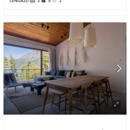
LENGA2D
2
5
2