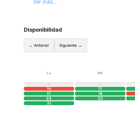
Ver más...
Disponibilidad
← Anterior
Siguiente →
Lu
Ma
3
4
10
11
17
18
24
25
31