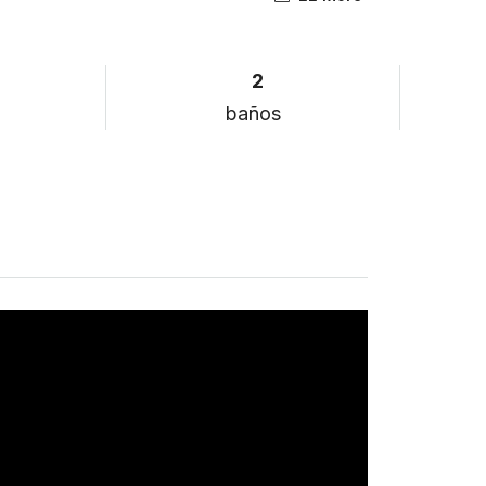
2
baños