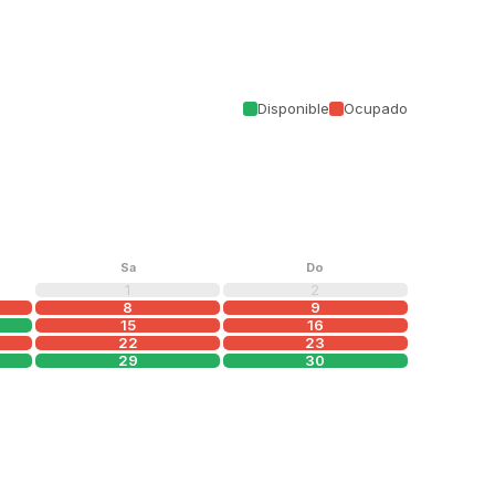
Disponible
Ocupado
Sa
Do
1
2
8
9
15
16
22
23
29
30