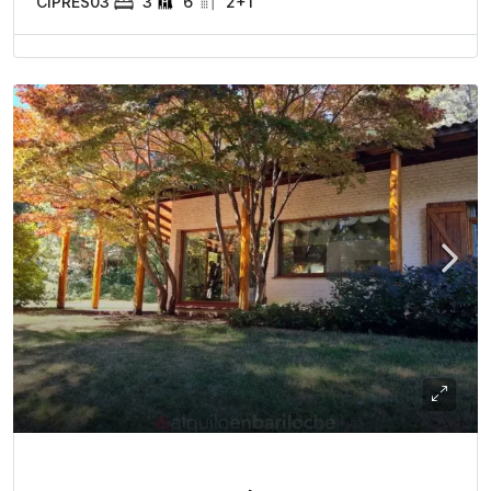
CIPRES03
3
6
2+1