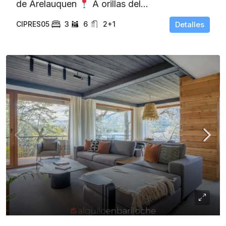
de Arelauquen
A orillas del...
CIPRES05
3
6
2+1
Detalles