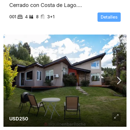
Cerrado con Costa de Lago....
001
4
8
3+1
Detalles
USD250